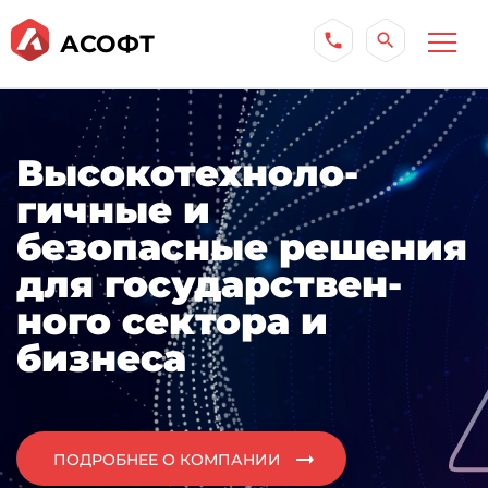
АСОФТ
phone
search
Высокотехноло­
гичные и
безопасные решения
для государствен­
ного сектора и
бизнеса
arrow_right_alt
ПОДРОБНЕЕ О КОМПАНИИ